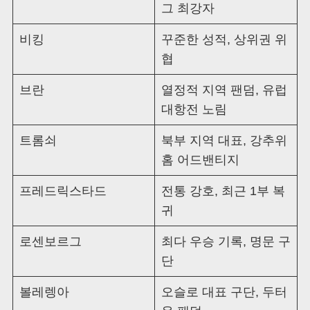
그 최강자
비킹
꾸준한 성적, 상위권 위
협
브란
열정적 지역 팬덤, 유럽
대항전 노림
트롬쇠
북부 지역 대표, 강추위
홈 어드밴티지
프레드릭스타드
전통 강호, 최근 1부 복
귀
로센보르그
최다 우승 기록, 명문 구
단
볼레렝아
오슬로 대표 구단, 두터