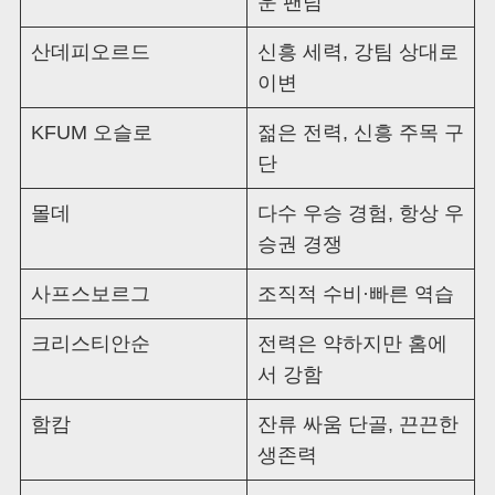
운 팬덤
산데피오르드
신흥 세력, 강팀 상대로
이변
KFUM 오슬로
젊은 전력, 신흥 주목 구
단
몰데
다수 우승 경험, 항상 우
승권 경쟁
사프스보르그
조직적 수비·빠른 역습
크리스티안순
전력은 약하지만 홈에
서 강함
함캄
잔류 싸움 단골, 끈끈한
생존력