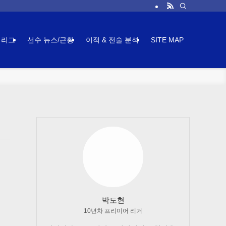
어리그
선수 뉴스/근황
이적 & 전술 분석
SITE MAP
박도현
10년차 프리미어 리거